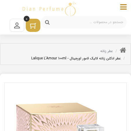
0
عطر زنانه
عطر ادکلن زنانه لالیک لامور اورجینال - Lalique L’Amour 100ml