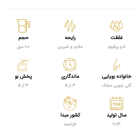
غلظت
رایحه
حجم
ادو پرفیوم
ملایم و شیرین
100 میل
خانواده بویایی
ماندگاری
پخش بو
گلی‌ چوبی مشک
3 از 5
3 از 5
سال تولید
کشور مبدا
2013
فرانسه