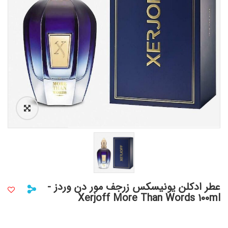
عطر ادکلن یونیسکس زرجف مور دن وردز -
Xerjoff More Than Words 100ml