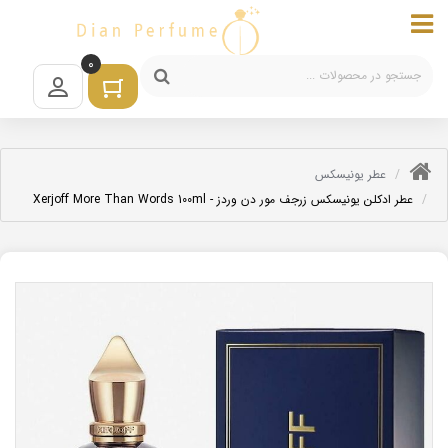
0
عطر یونیسکس
عطر ادکلن یونیسکس زرجف مور دن وردز - Xerjoff More Than Words 100ml