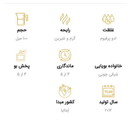
غلظت
رایحه
حجم
ادو پرفیوم
گرم و شیرین
100 میل
خانواده بویایی
ماندگاری
پخش بو
شرقی‌ چوبی
4 از 5
4 از 5
سال تولید
کشور مبدا
2012
ایتالیا