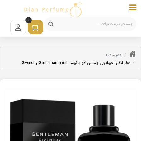
0
عطر مردانه
عطر ادکلن جیوانچی جنتلمن ادو پرفیوم - Givenchy Gentleman 100ml