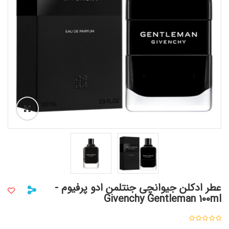
عطر ادکلن جیوانچی جنتلمن ادو پرفیوم -
Givenchy Gentleman 100ml