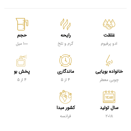
غلظت
رایحه
حجم
ادو پرفیوم
گرم و تلخ
100 میل
خانواده بویایی
ماندگاری
پخش بو
چوبی معطر
4 از 5
4 از 5
سال تولید
کشور مبدا
2018
فرانسه