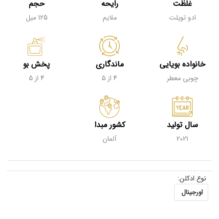
غلظت
رایحه
حجم
ادو تویلت
ملایم
125 میل
خانواده بویایی
ماندگاری
پخش بو
چوبی معطر
4 از 5
4 از 5
سال تولید
کشور مبدا
2021
آلمان
نوع ادکلن:
اورجینال