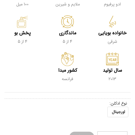
ادو پرفیوم
ملایم و شیرین
100 میل
خانواده بویایی
ماندگاری
پخش بو
شرقی
4 از 5
4 از 5
سال تولید
کشور مبدا
2013
فرانسه
نوع ادکلن:
اورجینال