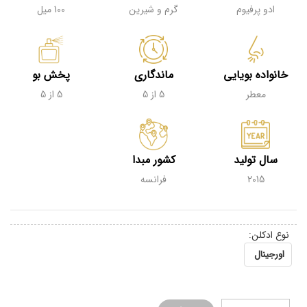
ادو پرفیوم
گرم و شیرین
100 میل
خانواده بویایی
ماندگاری
پخش بو
معطر
5 از 5
5 از 5
سال تولید
کشور مبدا
2015
فرانسه
نوع ادکلن:
اورجینال