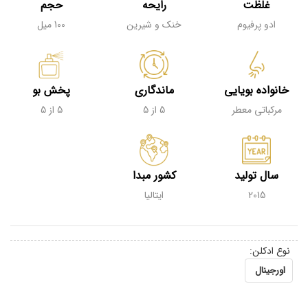
غلظت
رایحه
حجم
ادو پرفیوم
خنک و شیرین
100 میل
خانواده بویایی
ماندگاری
پخش بو
مرکباتی معطر
5 از 5
5 از 5
سال تولید
کشور مبدا
2015
ایتالیا
نوع ادکلن:
اورجینال