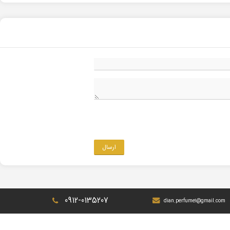
ارسال
0912-0135207
dian.perfume1@gmail.com