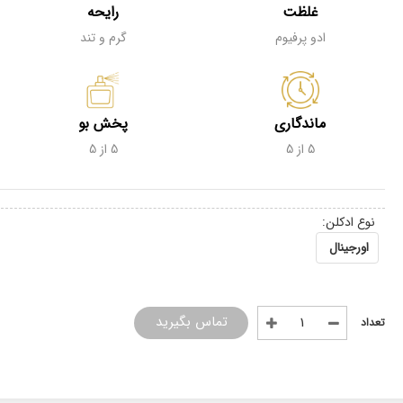
غلظت
رایحه
ادو پرفیوم
گرم و تند
ماندگاری
پخش بو
5 از 5
5 از 5
نوع ادکلن:
اورجینال
تماس بگیرید