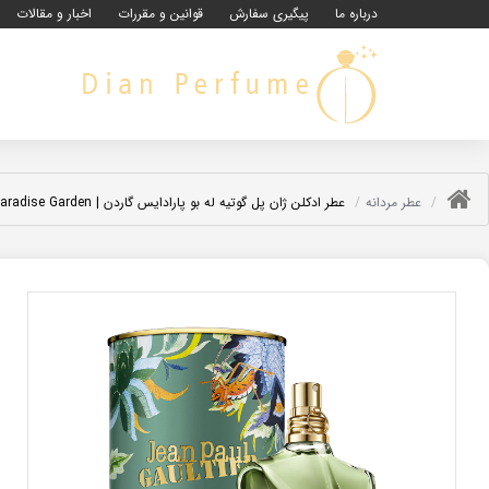
درباره ما
پیگیری سفارش
قوانین و مقررات
اخبار و مقالات
عطر مردانه
عطر ادکلن ژان پل گوتیه له بو پارادایس گاردن | Jean Paul Gaultier Le Beau Paradise Garden