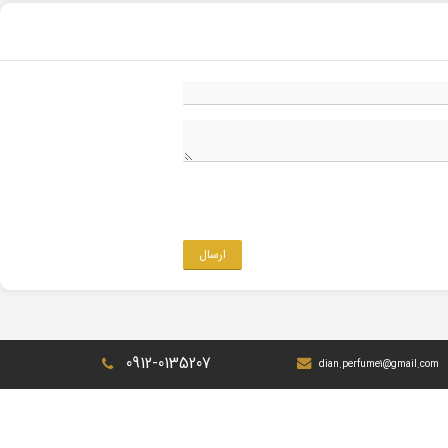
ارسال
0912-0135207
dian.perfume1@gmail.com