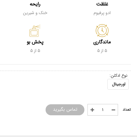
غلظت
رایحه
ادو پرفیوم
خنک و شیرین
ماندگاری
پخش بو
5 از 5
5 از 5
نوع ادکلن:
اورجینال
تماس بگیرید